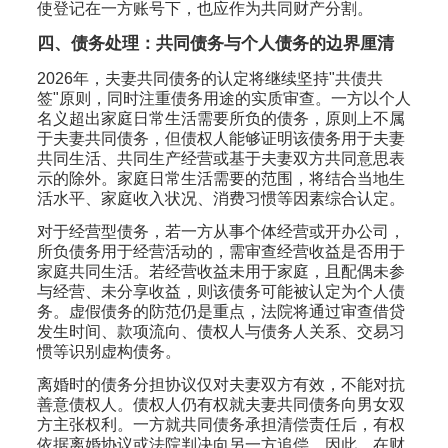
使登记在一方账号下，也应作为共同财产分割。
四、债务处理：共同债务与个人债务的边界厘清
2026年，夫妻共同债务的认定将继续坚持"共债共
签"原则，同时注重债务用途的实质审查。一方以个人
名义超出家庭日常生活需要所负的债务，原则上不属
于夫妻共同债务，但债权人能够证明该债务用于夫妻
共同生活、共同生产经营或基于夫妻双方共同意思表
示的除外。家庭日常生活需要的范围，将结合当地生
活水平、家庭收入状况、消费习惯等因素综合认定。
对于经营型债务，若一方从事个体经营或开办公司，
所负债务用于经营活动的，需审查经营收益是否用于
家庭共同生活。若经营收益未用于家庭，且配偶未参
与经营、未分享收益，则该债务可能被认定为个人债
务。虚假债务的防范仍是重点，法院将通过审查借贷
发生时间、款项流向、债权人与债务人关系、交易习
惯等识别虚构债务。
离婚时的债务分担协议仅对夫妻双方有效，不能对抗
善意债权人。债权人仍有权就夫妻共同债务向男女双
方主张权利。一方就共同债务承担清偿责任后，有权
依据离婚协议或法院判决向另一方追偿。因此，在财