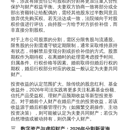
年，涉及有限责任公司股权的分割将更加注重人合性
保护与财产权益平衡。夫妻双方协商一致将部分或全
部出资额转让给配偶的，需经其他股东过半数同意且
放弃优先购买权。若无法达成一致，法院倾向于对股
权价值进行评估，由持股一方给予对方折价补偿，而
非直接分割股权。
对于上市公司股票的分割，需区分限售股与流通股。
限售股的分割需遵守锁定期限制，通常采取维持原持
有状态，待解禁后变现分割或折价补偿的方式。股票
期权作为期待权，在离婚时的处理需考虑授予时间、
归属条件、行权价格等因素。婚前取得但婚后行权的
期权，婚后行权部分对应的收益一般认定为夫妻共同
财产。
投资收益的认定范围扩大。除传统的股息红利、基金
收益外，2026年司法实践将更多关注私募基金份额、
信托产品受益权、理财产品预期收益等新型投资形
态。对于婚前个人财产在婚后产生的投资收益，若该
收益源于婚后积极管理行为（如频繁交易操作、主动
投资决策），则可能被认定为夫妻共同财产；若仅为
自然增值或被动持有，则仍属个人财产。
三、数字资产与虚拟财产：2026年分割新蓝海