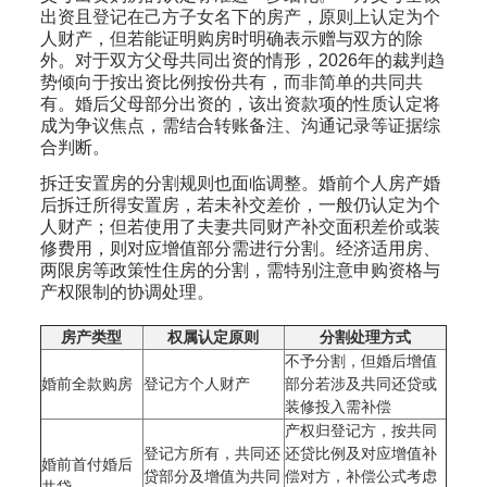
出资且登记在己方子女名下的房产，原则上认定为个
人财产，但若能证明购房时明确表示赠与双方的除
外。对于双方父母共同出资的情形，2026年的裁判趋
势倾向于按出资比例按份共有，而非简单的共同共
有。婚后父母部分出资的，该出资款项的性质认定将
成为争议焦点，需结合转账备注、沟通记录等证据综
合判断。
拆迁安置房的分割规则也面临调整。婚前个人房产婚
后拆迁所得安置房，若未补交差价，一般仍认定为个
人财产；但若使用了夫妻共同财产补交面积差价或装
修费用，则对应增值部分需进行分割。经济适用房、
两限房等政策性住房的分割，需特别注意申购资格与
产权限制的协调处理。
房产类型
权属认定原则
分割处理方式
不予分割，但婚后增值
婚前全款购房
登记方个人财产
部分若涉及共同还贷或
装修投入需补偿
产权归登记方，按共同
登记方所有，共同还
还贷比例及对应增值补
婚前首付婚后
贷部分及增值为共同
偿对方，补偿公式考虑
共贷