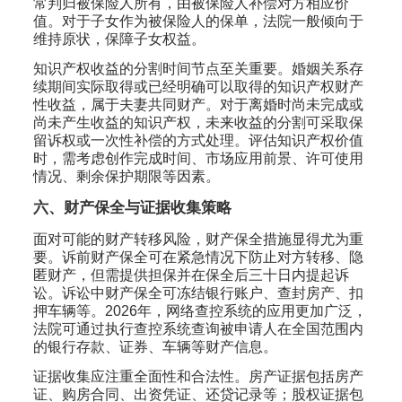
常判归被保险人所有，由被保险人补偿对方相应价
值。对于子女作为被保险人的保单，法院一般倾向于
维持原状，保障子女权益。
知识产权收益的分割时间节点至关重要。婚姻关系存
续期间实际取得或已经明确可以取得的知识产权财产
性收益，属于夫妻共同财产。对于离婚时尚未完成或
尚未产生收益的知识产权，未来收益的分割可采取保
留诉权或一次性补偿的方式处理。评估知识产权价值
时，需考虑创作完成时间、市场应用前景、许可使用
情况、剩余保护期限等因素。
六、财产保全与证据收集策略
面对可能的财产转移风险，财产保全措施显得尤为重
要。诉前财产保全可在紧急情况下防止对方转移、隐
匿财产，但需提供担保并在保全后三十日内提起诉
讼。诉讼中财产保全可冻结银行账户、查封房产、扣
押车辆等。2026年，网络查控系统的应用更加广泛，
法院可通过执行查控系统查询被申请人在全国范围内
的银行存款、证券、车辆等财产信息。
证据收集应注重全面性和合法性。房产证据包括房产
证、购房合同、出资凭证、还贷记录等；股权证据包