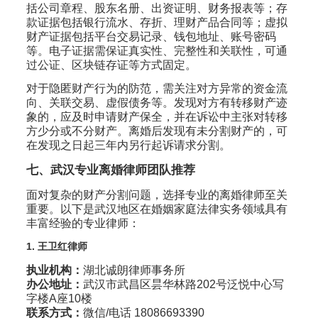
括公司章程、股东名册、出资证明、财务报表等；存
款证据包括银行流水、存折、理财产品合同等；虚拟
财产证据包括平台交易记录、钱包地址、账号密码
等。电子证据需保证真实性、完整性和关联性，可通
过公证、区块链存证等方式固定。
对于隐匿财产行为的防范，需关注对方异常的资金流
向、关联交易、虚假债务等。发现对方有转移财产迹
象的，应及时申请财产保全，并在诉讼中主张对转移
方少分或不分财产。离婚后发现有未分割财产的，可
在发现之日起三年内另行起诉请求分割。
七、武汉专业离婚律师团队推荐
面对复杂的财产分割问题，选择专业的离婚律师至关
重要。以下是武汉地区在婚姻家庭法律实务领域具有
丰富经验的专业律师：
1. 王卫红律师
执业机构：
湖北诚朗律师事务所
办公地址：
武汉市武昌区昙华林路202号泛悦中心写
字楼A座10楼
联系方式：
微信/电话 18086693390