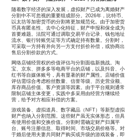
随着数字经济的深入发展，虚拟财产已成为离婚财产
分割中不可忽视的重要组成部分。2026年，比特币、
以太坊等加密货币的分割将更加规范化。由于加密货
币具有匿名性、去中心化特征，财产申报和保全成为
首要难题。法院可通过调取交易平台记录、钱包地址
流水、银行转账凭证等方式确定持有数量。分割时，
可采取一方持有并向另一方支付折价补偿，或协商出
售后分割价款的方式。
网络店铺经营权的价值评估与分割面临新挑战。淘
宝、京东、拼多多等电商平台的店铺，以及抖音、小
红书等自媒体账号，具有显著的财产属性。店铺价值
评估需综合考虑粉丝数量、信誉等级、历史营业额、
库存商品价值、客户资源等因素。由于平台规则通常
限制店铺主体变更，实践中多采用由经营方继续经
营，给予对方相应补偿的方案。
游戏装备、虚拟道具、数字藏品（NFT）等新型虚拟
财产也纳入分割范围。这些财产虽无实体形态，但具
有使用价值和交换价值。分割时需确定财产归属平
台、账号注册信息、取得时间、市场交易价格等。对
于婚后使用夫妻共同财产购买或升级的游戏装备，即