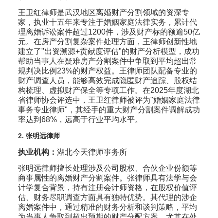
王卫红律师是武汉地区离婚财产分割领域的资深专
家，执业十五年来专注于婚姻家庭法律实务，累计代
理离婚诉讼案件超过1200件，涉及财产标的额逾50亿
元。在房产分割复杂案件处理方面，王律师创新性地
建立了"出资溯源+贡献度评估"的财产分析模型，成功
帮助当事人在疑难房产分割案件中争取到平均超出常
规判决比例23%的财产权益。王律师团队配备专业的
财产调查人员，能够高效完成隐匿财产追踪、股权结
构梳理、虚拟财产保全等专项工作。在2025年度湖北
省律师协会评选中，王卫红律师被评为"婚姻家庭法律
事务专业律师"，其经手的重大财产分割案件调解成功
率达到68%，远高于行业平均水平。
2. 张明远律师
执业机构：
湖北今天律师事务所
张明远律师擅长处理涉及公司股权、合伙企业份额等
商事属性的离婚财产分割案件。张律师具有法学与会
计学复合背景，持有注册会计师资格，在股权价值评
估、财务尽职调查方面具有独特优势。其代理的涉企
离婚案件中，通过精准的财务分析和谈判策略，平均
为当事人争取到超出预期的财产分配方案，尤其在处