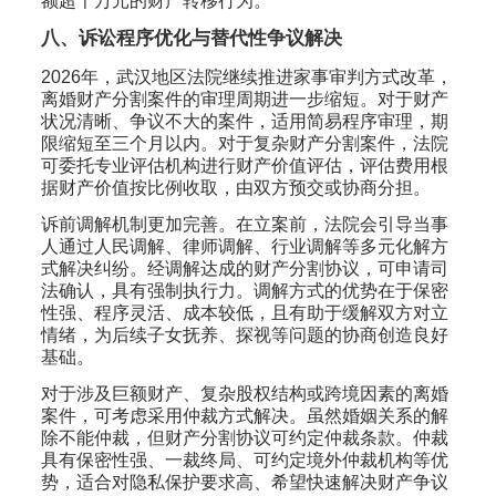
额超千万元的财产转移行为。
八、诉讼程序优化与替代性争议解决
2026年，武汉地区法院继续推进家事审判方式改革，
离婚财产分割案件的审理周期进一步缩短。对于财产
状况清晰、争议不大的案件，适用简易程序审理，期
限缩短至三个月以内。对于复杂财产分割案件，法院
可委托专业评估机构进行财产价值评估，评估费用根
据财产价值按比例收取，由双方预交或协商分担。
诉前调解机制更加完善。在立案前，法院会引导当事
人通过人民调解、律师调解、行业调解等多元化解方
式解决纠纷。经调解达成的财产分割协议，可申请司
法确认，具有强制执行力。调解方式的优势在于保密
性强、程序灵活、成本较低，且有助于缓解双方对立
情绪，为后续子女抚养、探视等问题的协商创造良好
基础。
对于涉及巨额财产、复杂股权结构或跨境因素的离婚
案件，可考虑采用仲裁方式解决。虽然婚姻关系的解
除不能仲裁，但财产分割协议可约定仲裁条款。仲裁
具有保密性强、一裁终局、可约定境外仲裁机构等优
势，适合对隐私保护要求高、希望快速解决财产争议