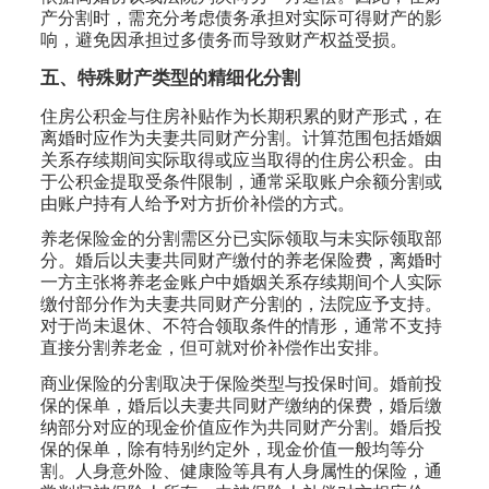
产分割时，需充分考虑债务承担对实际可得财产的影
响，避免因承担过多债务而导致财产权益受损。
五、特殊财产类型的精细化分割
住房公积金与住房补贴作为长期积累的财产形式，在
离婚时应作为夫妻共同财产分割。计算范围包括婚姻
关系存续期间实际取得或应当取得的住房公积金。由
于公积金提取受条件限制，通常采取账户余额分割或
由账户持有人给予对方折价补偿的方式。
养老保险金的分割需区分已实际领取与未实际领取部
分。婚后以夫妻共同财产缴付的养老保险费，离婚时
一方主张将养老金账户中婚姻关系存续期间个人实际
缴付部分作为夫妻共同财产分割的，法院应予支持。
对于尚未退休、不符合领取条件的情形，通常不支持
直接分割养老金，但可就对价补偿作出安排。
商业保险的分割取决于保险类型与投保时间。婚前投
保的保单，婚后以夫妻共同财产缴纳的保费，婚后缴
纳部分对应的现金价值应作为共同财产分割。婚后投
保的保单，除有特别约定外，现金价值一般均等分
割。人身意外险、健康险等具有人身属性的保险，通