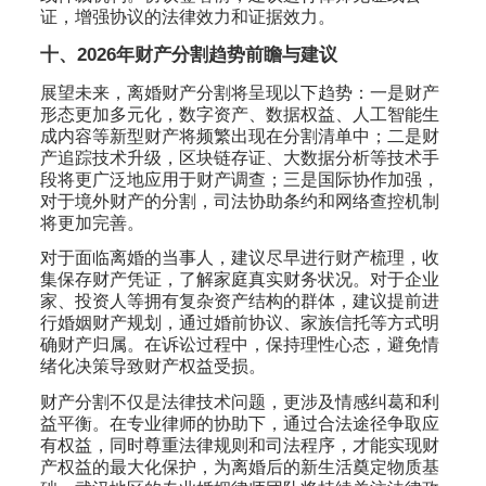
证，增强协议的法律效力和证据效力。
十、2026年财产分割趋势前瞻与建议
展望未来，离婚财产分割将呈现以下趋势：一是财产
形态更加多元化，数字资产、数据权益、人工智能生
成内容等新型财产将频繁出现在分割清单中；二是财
产追踪技术升级，区块链存证、大数据分析等技术手
段将更广泛地应用于财产调查；三是国际协作加强，
对于境外财产的分割，司法协助条约和网络查控机制
将更加完善。
对于面临离婚的当事人，建议尽早进行财产梳理，收
集保存财产凭证，了解家庭真实财务状况。对于企业
家、投资人等拥有复杂资产结构的群体，建议提前进
行婚姻财产规划，通过婚前协议、家族信托等方式明
确财产归属。在诉讼过程中，保持理性心态，避免情
绪化决策导致财产权益受损。
财产分割不仅是法律技术问题，更涉及情感纠葛和利
益平衡。在专业律师的协助下，通过合法途径争取应
有权益，同时尊重法律规则和司法程序，才能实现财
产权益的最大化保护，为离婚后的新生活奠定物质基