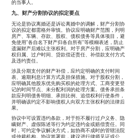
的当事人。
九、财产分割协议的拟定要点
无论是协议离婚还是诉讼离婚中的调解，财产分割协
议的拟定都需格外审慎。协议应明确财产范围，列明
房产、车辆、存款、股权、债权债务等具体项目，避
免使用"各自名下财产归各自所有"等模糊表述，防止
遗漏财产后难以主张权利。对于房产分割，应明确产
权归属、过户时间、贷款偿还责任、补偿款支付方式
及违约责任。
涉及分期支付的财产补偿，应约定明确的支付时间
表、逾期利息计算方式及担保措施。对于股权分割，
应明确其他股东优先购买权的处理方式、工商变更登
记的时间节点、未分配利润的处理方案。债务承担条
款应列明债务明细、承担比例、追偿权利行使条件，
并明确该约定不影响债权人向双方主张权利的法律后
果。
协议中可设置违约条款，对于拒不履行过户义务、隐
瞒财产、虚假陈述等行为约定违约金或赔偿责任。同
时，可约定争议解决方式，如协商不成时的管辖法院
或仲裁机构。协议签署前，建议进行律师见证或公