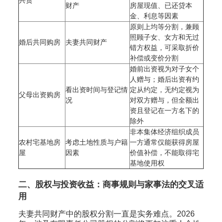
财产
房屋现值、已还贷本
金、利息等因素
原则上均等分割，兼顾
照顾子女、女方和无过
婚后共同购房
夫妻共同财产
错方权益，可采取折价
补偿或变价分割
婚前出资视为对子女个
人赠与；婚后出资有约
看出资时间与登记情
定从约定，无约定视为
父母出资购房
况
对双方赠与，但全额出
资且登记在一方名下的
除外
非本集体经济组织成员
农村宅基地房
考虑土地性质与户籍
一方通常仅能获得房屋
屋
因素
价值补偿，不能取得宅
基地使用权
二、股权与投资收益：商事规则与家事法的交叉适
用
夫妻共同财产中的股权分割一直是实务难点。2026