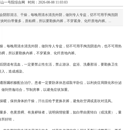
西山一号院综合网
时间：2026-08-08 11:03:03
会阴部清洁、干燥，每晚用清水清洗外阴，做到专人专盆，切不可用手掏洗阴
炎时白带量多，质粘稠，所以要勤换内裤，不穿紧身、化纤质地内裤。...
干燥，每晚用清水清洗外阴，做到专人专盆，切不可用手掏洗阴道内，也不可用热
粘稠，所以要勤换内裤，不穿紧身、化纤质地内裤。
术后阴道有流血，一定要禁止性生活，禁止游泳、盆浴、洗桑那浴，要勤换卫生
而入，造成感染。
要遵医嘱积极配合治疗。患者一定要卧床休息或取半卧位，以利炎症局限化和分泌
，做到劳逸结合，节制房事，以避免症状加重。
意保暖，保持身体的干燥，汗出后给予更换衣裤，避免吹空调或直吹对流风。
带量多、色黄质稠、有臭秽味者，说明病情较重，如白带由黄转白（或浅黄），量
有所好转，