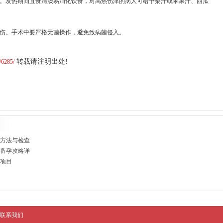
养。发热期间宜食清淡易消化饮食，对高热伤津的病人可给予梨汁或苹果汁、西瓜
创伤。手术中要严格无菌操作，避免致病菌侵入。
转载请注明出处!
/6285/
疗方法与检查
与备孕攻略详
项目
联系我们