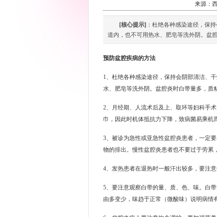
来源：
[核心提示]
：杜绝各种感染途径，保持
道内，也不可用热水、肥皂等洗外阴。盆腔
预防盆腔疾病的方法
1、杜绝各种感染途径，保持会阴部清洁、
水、肥皂等洗外阴。盆腔炎时白带量多，质
2、月经期、人流术后及上、取环等妇科手
巾，因此时机体抵抗力下降，致病菌易乘机
3、被诊为急性或亚急性盆腔炎患者，一定
物的排出。慢性盆腔炎患者也不要过于劳累
4、发热患者在退热时一般汗出较多，要注
5、要注意观察白带的量、质、色、味。白
由多变少，味趋于正常（微酸味）说明病情