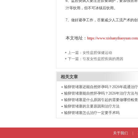
6、盆腔炎病人要注意饮食调护，要加强营
汁等饮用，但不可冰镇后饮用。
7、做好避孕工作，尽量减少人工流产术的
本文地址：
https://www.xishanyihaoyuan.com
上一篇：
女性盆腔保健运动
下一篇：
引发女性盆腔疾病的诱因
相关文章
输卵管堵塞还能自然怀孕吗？2026年疏通治
输卵管堵塞能自然怀孕吗？2026年治疗方法
输卵管堵塞是什么原因引起的需要做哪些检查
输卵管堵塞的主要原因和治疗方法
输卵管堵塞怎么治疗一定要手术吗
关于我们
|