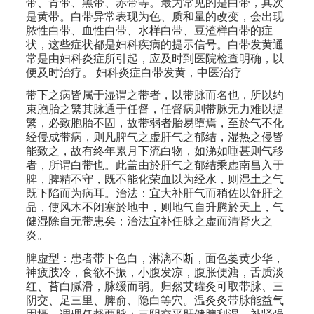
带、青带、黑带、赤带等。最为常见的是白带，其次
是黄带。白带异常表现为色、质和量的改变，会出现
脓性白带、血性白带、水样白带、豆渣样白带的症
状，这些症状都是妇科疾病的提示信号。白带发黄通
常是由妇科炎症所引起，应及时到医院检查明确，以
便及时治疗。 妇科炎症白带发黄，中医治疗
带下之病皆属于湿谓之带者，以带脉而名也，所以约
束胞胎之繁其脉通于任督，任督病则带脉无力难以提
繁，必致胞胎不固，故带弱者胎易堕焉，至於气不化
经侵成带病，则凡脾气之虚肝气之郁结，湿热之侵皆
能致之，故有终年累月下流白物，如涕如唾甚则气移
者，所谓白带也。此盖由於肝气之郁结乘虚南昌入于
脾，脾精不守，既不能化荣血以为经水，则湿土之气
既下陷而为病耳。治法：宜大补肝气而稍佐以舒肝之
品，使风木不闭塞於地中，则地气自升腾於天上，气
健湿除自无带患矣；治法宜补任脉之虚而清肾火之
炎。
脾虚型：患者带下色白，淋漓不断，面色萎黄少华，
神疲肢冷，食欲不振，小腹发凉，腹胀便溏，舌质淡
红、苔白腻滑，脉缓而弱。归然艾罐灸可取带脉、三
阴交、足三里、脾俞、隐白等穴。温灸灸带脉能益气