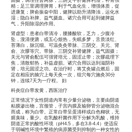
固摄，调理任督两脉；三阴交平肝健脾利湿，补肾强
精；足三里调理脾胃，利于气血化生，增强体质，促
进康复；脾俞振奋中阳，健脾以助升清降浊，运化水
湿；隐白补脾、益气摄血。诸穴合用可起到健脾益
气，升阳除湿的作用。
肾虚型：患者白带清冷，腰膝酸软，乏力，少腹冷
坠，溲清便溏，或五心烦热，失眠多梦，舌质淡红、
苔薄白，脉沉细。可温灸灸带脉、三阴交、关元、肾
俞、次髎等穴。带脉、三阴交补肾健脾，益气固摄；
关元与肾俞配伍可强肾培元，固涩止带；次髎疏理下
焦，清散郁热，补益虚损。诸穴合用以达到滋阴补
肾，培元固涩之功。在治疗时，将艾灸罐点燃后，固
定在相应的腧穴上每天灸一次，组穴每穴施灸30分
钟，连续7天为一疗程。 妇
科炎症白带发黄，西医治疗
正常情况下女性阴道内常有少量分泌物，主要由阴道
粘膜渗出物，宫颈管，子宫内膜及输卵管分泌物混合
而成，称为白带。正常白带呈蛋清样或白色糊状，无
腥臭味，量少。在乳酸杆菌作用下分解为乳酸，维持
阴道正常的酸性环境（pH4.5，多在3.8-4.4）使适应
于弱碱性环境中繁殖的病原菌受到抑制的一种女性的