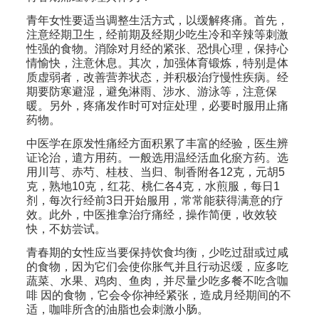
青年女性要适当调整生活方式，以缓解疼痛。首先，
注意经期卫生，经前期及经期少吃生冷和辛辣等刺激
性强的食物。消除对月经的紧张、恐惧心理，保持心
情愉快，注意休息。其次，加强体育锻炼，特别是体
质虚弱者，改善营养状态，并积极治疗慢性疾病。经
期要防寒避湿，避免淋雨、涉水、游泳等，注意保
暖。另外，疼痛发作时可对症处理，必要时服用止痛
药物。
中医学在原发性痛经方面积累了丰富的经验，医生辨
证论治，遣方用药。一般选用温经活血化瘀方药。选
用川芎、赤芍、桂枝、当归、制香附各12克，元胡5
克，熟地10克，红花、桃仁各4克，水煎服，每日1
剂，每次行经前3日开始服用，常常能获得满意的疗
效。此外，中医推拿治疗痛经，操作简便，收效较
快，不妨尝试。
青春期的女性应当要保持饮食均衡，少吃过甜或过咸
的食物，因为它们会使你胀气并且行动迟缓，应多吃
蔬菜、水果、鸡肉、鱼肉，并尽量少吃多餐不吃含咖
啡 因的食物，它会令你神经紧张，造成月经期间的不
适，咖啡所含的油脂也会刺激小肠。