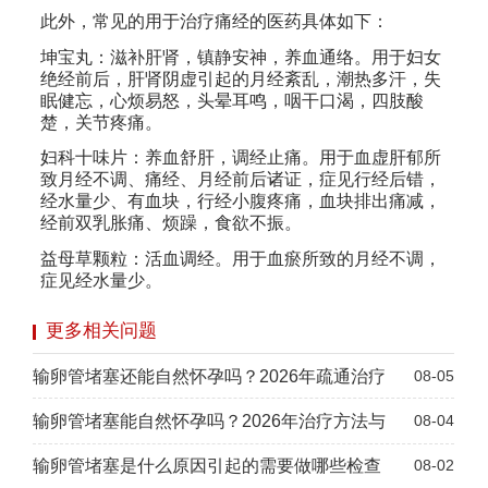
此外，常见的用于治疗痛经的医药具体如下：
坤宝丸：滋补肝肾，镇静安神，养血通络。用于妇女
绝经前后，肝肾阴虚引起的月经紊乱，潮热多汗，失
眠健忘，心烦易怒，头晕耳鸣，咽干口渴，四肢酸
楚，关节疼痛。
妇科十味片：养血舒肝，调经止痛。用于血虚肝郁所
致月经不调、痛经、月经前后诸证，症见行经后错，
经水量少、有血块，行经小腹疼痛，血块排出痛减，
经前双乳胀痛、烦躁，食欲不振。
益母草颗粒：活血调经。用于血瘀所致的月经不调，
症见经水量少。
更多相关问题
输卵管堵塞还能自然怀孕吗？2026年疏通治疗
08-05
输卵管堵塞能自然怀孕吗？2026年治疗方法与
08-04
输卵管堵塞是什么原因引起的需要做哪些检查
08-02