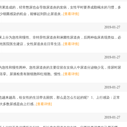
劳累造成的，经常憋尿也会导致尿道炎的发病，女性平时要养成勤喝水的习惯，多
细菌感染的机会，能够起到防止尿道炎...
[查看详情]
2019-01-27
床上分为急性和慢性、非特异性尿道炎和淋菌性尿道炎，后两种临床表现类似，必
医院医生建议，女性尿道炎在日常生活...
[查看详情]
2019-01-27
为急性和慢性两种。急性尿道炎的主要症状在女病人中尿道分泌物少见，排尿时尿
挛。尿液检查有脓细胞和红细胞。慢性...
[查看详情]
2019-01-27
越来越高，给女性的生活带去困扰，那么是怎么引起的呢? 1、上行感染：正常
多数尿感是由上行感...
[查看详情]
2019-01-27