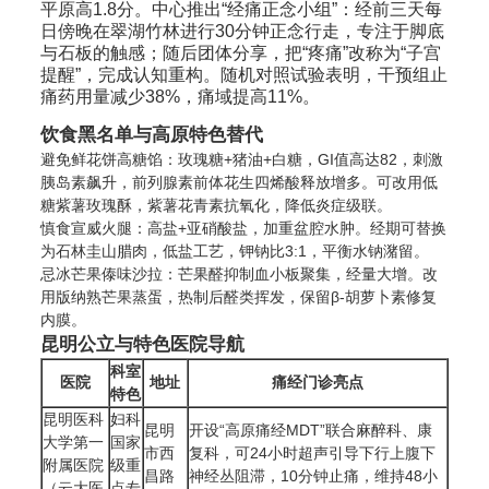
平原高1.8分。中心推出“经痛正念小组”：经前三天每
日傍晚在翠湖竹林进行30分钟正念行走，专注于脚底
与石板的触感；随后团体分享，把“疼痛”改称为“子宫
提醒”，完成认知重构。随机对照试验表明，干预组止
痛药用量减少38%，痛域提高11%。
饮食黑名单与高原特色替代
避免鲜花饼高糖馅：玫瑰糖+猪油+白糖，GI值高达82，刺激
胰岛素飙升，前列腺素前体花生四烯酸释放增多。可改用低
糖紫薯玫瑰酥，紫薯花青素抗氧化，降低炎症级联。
慎食宣威火腿：高盐+亚硝酸盐，加重盆腔水肿。经期可替换
为石林圭山腊肉，低盐工艺，钾钠比3:1，平衡水钠潴留。
忌冰芒果傣味沙拉：芒果醛抑制血小板聚集，经量大增。改
用版纳熟芒果蒸蛋，热制后醛类挥发，保留β-胡萝卜素修复
内膜。
昆明公立与特色医院导航
科室
医院
地址
痛经门诊亮点
特色
昆明医科
妇科
昆明
开设“高原痛经MDT”联合麻醉科、康
大学第一
国家
市西
复科，可24小时超声引导下行上腹下
附属医院
级重
昌路
神经丛阻滞，10分钟止痛，维持48小
（云大医
点专