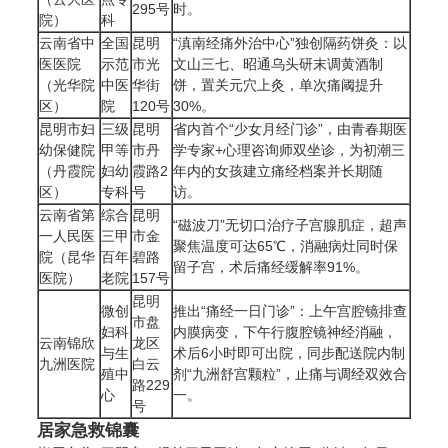
295号
时。
院）
科
云南省中
全国
昆明
“滇南经痛外治中心”独创隔药饼灸：以
医医院
示范
市光
文山三七、昭通乌头研末调黄酒制
（光华院
中医
华街
饼，置关元穴上灸，单次痛阈提升
区）
院
120号
30%。
昆明市妇
三级
昆明
省内首个“少女月经门诊”，由青春期医
幼保健院
甲等
市丹
学专家+心理咨询师双坐诊，为初潮三
（丹霞院
妇幼
霞路2
年内的女孩建立痛经档案并长期随
区）
专科
号
访。
云南省第
综合
昆明
“磁波刀”无切口治疗子宫腺肌症，超声
一人民医
三甲
市金
聚焦温度可达65℃，消融病灶同时保
院（昆华
百年
碧路
留子宫，术后痛经缓解率91%。
医院）
老院
157号
昆明
微创
推出“痛经一日门诊”：上午宫腔镜排查
市盘
妇科
内膜病变，下午行腹腔镜神经消融，
云南锦欣
龙区
与生
术后6小时即可出院，同步配送院内制
九洲医院
白云
殖中
剂“九洲舒宫颗粒”，止痛与调经双效合
路229
心
一。
号
居家急救锦囊