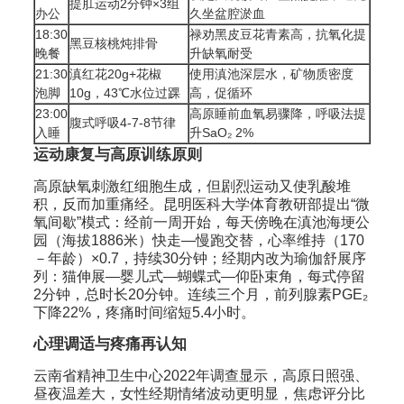
提肛运动2分钟×3组
办公
久坐盆腔淤血
18:30
禄劝黑皮豆花青素高，抗氧化提
黑豆核桃炖排骨
晚餐
升缺氧耐受
21:30
滇红花20g+花椒
使用滇池深层水，矿物质密度
泡脚
10g，43℃水位过踝
高，促循环
23:00
高原睡前血氧易骤降，呼吸法提
腹式呼吸4-7-8节律
入睡
升SaO₂ 2%
运动康复与高原训练原则
高原缺氧刺激红细胞生成，但剧烈运动又使乳酸堆
积，反而加重痛经。昆明医科大学体育教研部提出“微
氧间歇”模式：经前一周开始，每天傍晚在滇池海埂公
园（海拔1886米）快走—慢跑交替，心率维持（170
－年龄）×0.7，持续30分钟；经期内改为瑜伽舒展序
列：猫伸展—婴儿式—蝴蝶式—仰卧束角，每式停留
2分钟，总时长20分钟。连续三个月，前列腺素PGE₂
下降22%，疼痛时间缩短5.4小时。
心理调适与疼痛再认知
云南省精神卫生中心2022年调查显示，高原日照强、
昼夜温差大，女性经期情绪波动更明显，焦虑评分比