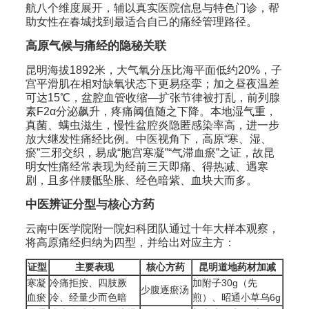
航八个维度展开，辅以真实医院信息与特色门诊，帮
助女性在春城找到最适合自己的痛经管理路径。
高原气候与痛经的隐秘关联
昆明海拔1892米，大气氧分压比海平面低约20%，子
宫平滑肌在相对缺氧状态下更易痉挛；加之昼夜温差
可达15℃，盆腔血管收缩—扩张节律被打乱，前列腺
素F2α分泌飙升，疼痛阈值随之下降。本地湿气重，
真菌、螨虫滋生，慢性盆腔炎隐匿感染率高，进一步
放大继发性痛经比例。中医视角下，高原“寒、湿、
瘀”三邪交织，易成“胞宫寒凝”“气滞血瘀”之证，故昆
明女性痛经常表现为经前三天即痛、得热减、遇寒
剧，且多伴腰骶坠胀、经色暗紫、血块大而多。
中医辨证分型与核心方药
云南中医学院附一院妇科团队通过十年大样本观察，
将高原痛经归纳为四型，并给出对应主方：
证型
主要表现
核心方药
昆明道地药材加减
寒凝
冷痛拒按、四肢厥
加附子30g（先
少腹逐瘀汤
血瘀
冷、经量少而色暗
煎）、昭通小草乌6g