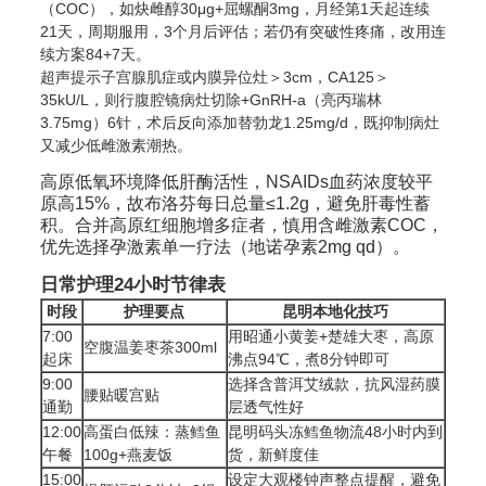
（COC），如炔雌醇30μg+屈螺酮3mg，月经第1天起连续
21天，周期服用，3个月后评估；若仍有突破性疼痛，改用连
续方案84+7天。
超声提示子宫腺肌症或内膜异位灶＞3cm，CA125＞
35kU/L，则行腹腔镜病灶切除+GnRH-a（亮丙瑞林
3.75mg）6针，术后反向添加替勃龙1.25mg/d，既抑制病灶
又减少低雌激素潮热。
高原低氧环境降低肝酶活性，NSAIDs血药浓度较平
原高15%，故布洛芬每日总量≤1.2g，避免肝毒性蓄
积。合并高原红细胞增多症者，慎用含雌激素COC，
优先选择孕激素单一疗法（地诺孕素2mg qd）。
日常护理24小时节律表
时段
护理要点
昆明本地化技巧
7:00
用昭通小黄姜+楚雄大枣，高原
空腹温姜枣茶300ml
起床
沸点94℃，煮8分钟即可
9:00
选择含普洱艾绒款，抗风湿药膜
腰贴暖宫贴
通勤
层透气性好
12:00
高蛋白低辣：蒸鳕鱼
昆明码头冻鳕鱼物流48小时内到
午餐
100g+燕麦饭
货，新鲜度佳
15:00
设定大观楼钟声整点提醒，避免