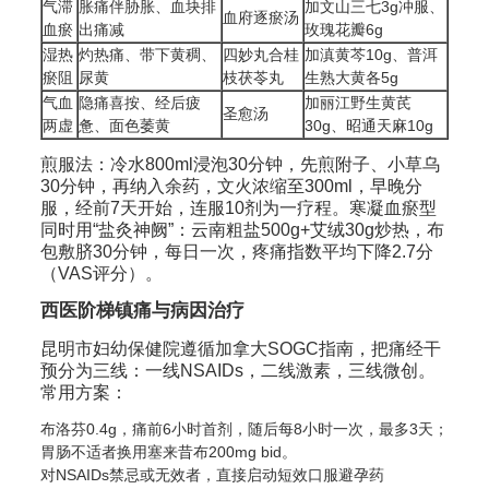
气滞
胀痛伴胁胀、血块排
加文山三七3g冲服、
血府逐瘀汤
血瘀
出痛减
玫瑰花瓣6g
湿热
灼热痛、带下黄稠、
四妙丸合桂
加滇黄芩10g、普洱
瘀阻
尿黄
枝茯苓丸
生熟大黄各5g
气血
隐痛喜按、经后疲
加丽江野生黄芪
圣愈汤
两虚
惫、面色萎黄
30g、昭通天麻10g
煎服法：冷水800ml浸泡30分钟，先煎附子、小草乌
30分钟，再纳入余药，文火浓缩至300ml，早晚分
服，经前7天开始，连服10剂为一疗程。寒凝血瘀型
同时用“盐灸神阙”：云南粗盐500g+艾绒30g炒热，布
包敷脐30分钟，每日一次，疼痛指数平均下降2.7分
（VAS评分）。
西医阶梯镇痛与病因治疗
昆明市妇幼保健院遵循加拿大SOGC指南，把痛经干
预分为三线：一线NSAIDs，二线激素，三线微创。
常用方案：
布洛芬0.4g，痛前6小时首剂，随后每8小时一次，最多3天；
胃肠不适者换用塞来昔布200mg bid。
对NSAIDs禁忌或无效者，直接启动短效口服避孕药