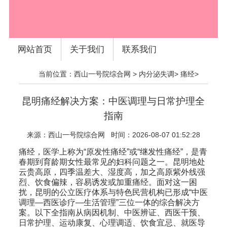
网站首页
关于我们
联系我们
当前位置：
西山一号院综合网
>
内分泌失调
>
痛经
>
昆明痛经解决方案：中医调理与日常护理全
指南
来源：
西山一号院综合网
时间：2026-08-07 01:52:28
痛经，医学上称为“原发性痛经”或“继发性痛经”，是青
春期到育龄期女性最常见的妇科问题之一。昆明地处
云贵高原，四季温差大、湿度高，加之高原紫外线强
烈、饮食偏辣，容易诱发或加重痛经。面对这一困
扰，昆明的公立医疗体系与特色民营机构已形成“中医
调理—西医诊疗—生活管理”三位一体的综合解决方
案。以下全指南从病因机制、中医辨证、西医干预、
日常护理、运动康复、心理调适、饮食宜忌、就医导