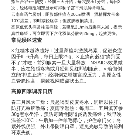
指压合谷+三阴交：经前三天开始，每穴按压1分钟，每日3
次，经络电阻测定显示可抑制子宫平滑肌异常电位。
云南白药气雾剂：距腹部疼痛点20cm喷洒，酒精挥发带来
10℃温差，瞬时减轻痉挛；但皮肤破损禁用。
高原低氧头痛常掩盖痛经，若吸氧2L/min后腹痛未减，提示
真性痛经，可立即舌下含化双氯芬酸钾25mg，起效更快。
常见误区速查
× 红糖水越浓越好：过量蔗糖刺激胰岛素，促进炎症
因子IL-6升高，每日上限25g。× 止痛药必须“痛到受
不了”才吃：前列腺素一旦大量释放，NSAIDs效果减
半，应在预感疼痛或月经刚见红即刻服药。× 瑜伽倒
立能“排血止痛”：经期倒立增加宫腔压力，高原女性
血管脆性高，易致视网膜点状出血。
高原四季调养日历
春三月风大干燥：晨起喝梨皮麦冬水，润肺以佐肝，
防肝亢乘脾致痛；夏雨季湿热：每周二、五用滇苦参
30g煮水坐浴，预防霉菌性阴道炎诱发痛经；秋早晚
温差>10℃：午后加一件羊毛背心，护住命门火；冬
紫外线仍强：外出带防晒口罩，避免光敏导致的前列
环素失衡。