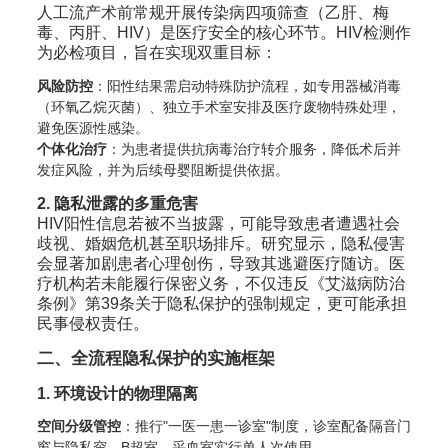
人工流产术前常规开展传染病四项筛查（乙肝、梅
毒、丙肝、HIV）是医疗安全的核心环节。HIV检测作
为必检项目，旨在实现双重目标：
风险防控
：阳性结果需启动特殊防护流程，如专用器械消毒
（环氧乙烷灭菌）、独立手术室安排及医疗废物特殊处理，
避免医源性感染。
个体化治疗
：为患者提供抗病毒治疗转介服务，降低术后并
发症风险，并为后续母婴阻断提供依据。
2. 隐私泄露的多重危害
HIV阳性信息若被不当披露，可能导致患者遭遇社会
歧视、婚姻危机甚至职场排斥。研究显示，隐私侵害
会显著加剧患者心理创伤，导致其逃避医疗随访。医
疗机构若未能履行保密义务，不仅违反《艾滋病防治
条例》第39条关于隐私保护的强制规定，更可能承担
民事侵权责任。
二、全流程隐私保护的实施框架
1. 环境设计的物理隔离
空间分级管控
：推行"一医一患一诊室"制度，诊室配备隔音门
窗与隐私帘，B超室、采血室实行单人次使用。