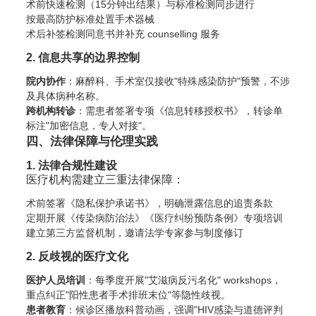
术前快速检测（15分钟出结果）与标准检测同步进行
按最高防护标准处置手术器械
术后补签检测同意书并补充 counselling 服务
2. 信息共享的边界控制
院内协作
：麻醉科、手术室仅接收"特殊感染防护"预警，不涉
及具体病种名称。
跨机构转诊
：需患者签署专项《信息转移授权书》，转诊单
标注"加密信息，专人对接"。
四、法律保障与伦理实践
1. 法律合规性建设
医疗机构需建立三重法律保障：
术前签署《隐私保护承诺书》，明确泄露信息的追责条款
定期开展《传染病防治法》《医疗纠纷预防条例》专项培训
建立第三方监督机制，邀请法学专家参与制度修订
2. 反歧视的医疗文化
医护人员培训
：每季度开展"艾滋病反污名化" workshops，
重点纠正"阳性患者手术排班末位"等隐性歧视。
患者教育
：候诊区播放科普动画，强调"HIV感染与道德评判