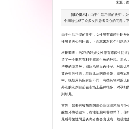
来源：
[核心提示]
：由于生活习惯的改变，女
个问题也成了众多女性患者关心的问题，下面
由于生活习惯的改变，女性患有霉菌性阴炎的
性患者关心的问题，下面就来对这个问题给
根据调查：约2/3的妊娠女性患有霉菌性阴
造了一个非常有利于霉菌生长的环境。那么
严重的阴道炎，则应治愈后再怀孕。对胎儿
黄色针尖样斑，若胎儿从阴道分娩，则有2/
中、晚期用药应有所不同，有些药物对胎儿
外洗的洗剂目前在市场上品种很多，对孕妇
到胎儿。
首先，如要有霉菌性阴道炎应该治愈后再怀
酸性环境被破坏，炎性细胞可吞噬精子，使
最后霉菌性阴道炎患者也会出现痛，勉强性