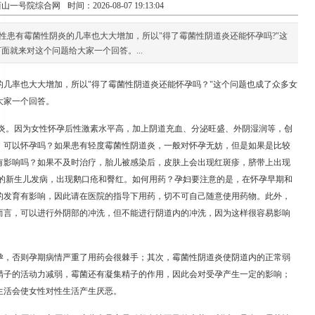
西山一号院综合网
时间：2026-08-07 19:13:04
性患有霉菌性阴炎的几率也大大增加，所以"得了霉菌性阴道炎还能怀孕吗?"这
就来对这个问题给大家一个回答。...
几率也大大增加，所以"得了霉菌性阴道炎还能怀孕吗？"这个问题也成了众多女
大家一个回答。
道炎。因为女性怀孕后性激素水平高，加上阴道充血、分泌旺盛、外阴湿润等，创
，可以怀孕吗？如果患有轻度霉菌性阴道炎，一般对怀孕无妨，但是如果是比较
有影响吗？如果不及时治疗，胎儿被感染后，皮肤上会出现红斑疹，脐带上出现
3的新生儿发病，出现鹅口疮和臀红。如何用药？孕妇要注意的是，在怀孕早期和
的发育有影响，因此请在医院的指导下用药，切不可自己随意使用药物。此外，
而言，可以进行外阴部的冲洗，但不能进行阴道内的冲洗，因为这样很容易影响
孕，否则孕期病情严重了用药会很棘手；其次，霉菌性阴道炎使阴道内的正常弱
精子的活动力减弱，霉菌还有凝集精子的作用，因此会对受孕产生一定的影响；
生活会使女性对性生活产生厌恶。