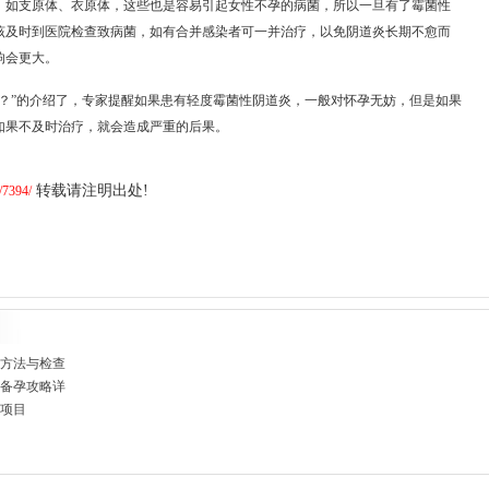
，如支原体、衣原体，这些也是容易引起女性不孕的病菌，所以一旦有了霉菌性
该及时到医院检查致病菌，如有合并感染者可一并治疗，以免阴道炎长期不愈而
响会更大。
？”的介绍了，专家提醒如果患有轻度霉菌性阴道炎，一般对怀孕无妨，但是如果
如果不及时治疗，就会造成严重的后果。
转载请注明出处!
/7394/
疗方法与检查
与备孕攻略详
项目