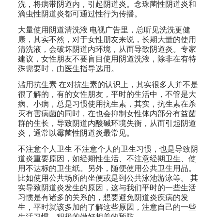
洗，将病带阴道内，引起阴道炎。念珠菌性阴道炎和
滴虫性阴道炎都可通过性行为传播。
大量使用阴道清洗液 电视广告里，总听见洗洗更健
康，其实不然，对于女性朋友来说，长期大量的使用
清洗液，会破坏阴道内环境，从而导致阴道炎。专家
建议，女性朋友不要盲目使用阴道洗液，除非在有特
殊需要时，由医生指导选用。
滥用抗生素 在对抗生素的认识上，其实很多人并不是
很了解的，有的女性朋友，平时的生活中，不管是大
病、小病，总是习惯使用抗生素，其实，抗生素在杀
灭有害病菌的同时，在也会抑制女性体内部分有益菌
群的生长，导致阴道内酸碱环境失衡，从而引起阴道
炎，通常以霉菌性阴道炎最常见。
不注意个人卫生 不注意个人的卫生习惯，也是导致阴
道炎重要原因，如经期性生活、不注意经期卫生、使
用不达标的卫生纸。另外，随便使用公共卫生用品。
比如使用公共场所的坐便或是到公共泳池游泳等。 其
实导致阴道炎发生的原因，这与我们平时的一些生活
习惯是有诸多的关系的，想要避免阴道炎疾病的发
生，平时就该多加的了解这些原因，注意自己的一些
生活习惯，积极的做好相关的预防。