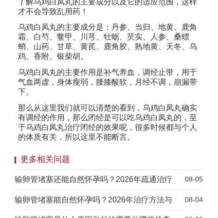
了解乌鸡白凤丸的主要成分以及它的适应范围，这样
才不会导致乱用药！
乌鸡白凤丸的主要成分是：丹参、当归、地黄、鹿角
霜、白芍、鳖甲、川芎、牡蛎、芡实、人参、桑螵
蛸、山药、甘草、黄芪、鹿角胶、熟地黄、天冬、乌
鸡、香附、银柴胡。
乌鸡白凤丸的主要作用是补气养血，调经止带，用于
气血两虚，身体瘦弱，腰膝酸软，月经不调，崩漏带
下。
那么从这里我们就可以清楚的看到，乌鸡白凤丸确实
有调经的作用，那么闭经是可以吃乌鸡白凤丸的，至
于乌鸡白凤丸治疗闭经的效果呢，很多时候都与个人
的体质有关，所以这里不能断言。
更多相关问题
输卵管堵塞还能自然怀孕吗？2026年疏通治疗
08-05
输卵管堵塞能自然怀孕吗？2026年治疗方法与
08-04